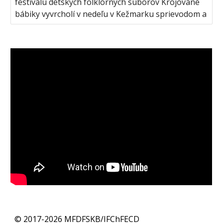
festivalu detských folklórnych súborov Krojované
bábiky vyvrcholí v nedeľu v Kežmarku sprievodom a
© 2017-2026 MFDFSKB/IFChFECD